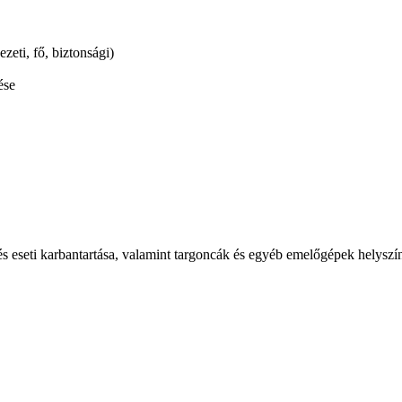
zeti, fő, biztonsági)
ése
s eseti karbantartása, valamint targoncák és egyéb emelőgépek helyszín