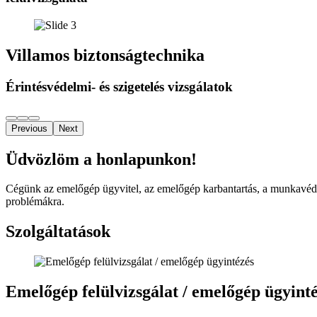
Villamos biztonságtechnika
Érintésvédelmi- és szigetelés vizsgálatok
Previous
Next
Üdvözlöm a honlapunkon!
Cégünk az emelőgép ügyvitel, az emelőgép karbantartás, a munkavédele
problémákra.
Szolgáltatások
Emelőgép felülvizsgálat / emelőgép ügyint