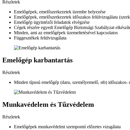
Részletek
Emelőgépek, emelőszerkezetek üzembe helyezése
Emelőgépek, emelőszerkezetek időszakos felülvizsgálata (szerke
Emelőgép ügyintézői feladatok elvégzése
Cégek részére egyedi Emelőgép Biztonsági Szabályzat elkészít
Minden, ami az emelőgépek üzemeltetésével kapcsolatos
Függesztékek felülvizsgálata
Emelőgép karbantartás
Részletek
Minden típusú emelőgép (daru, személyemelő, stb) időszakos- é
Munkavédelem és Tűzvédelem
Részletek
Emelőgépek munkavédelmi szempontú előzetes vizsgálata