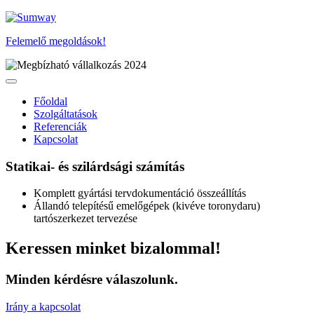
Felemelő megoldások!
Főoldal
Szolgáltatások
Referenciák
Kapcsolat
Statikai- és szilárdsági számítás
Komplett gyártási tervdokumentáció összeállítás
Állandó telepítésű emelőgépek (kivéve toronydaru)
tartószerkezet tervezése
Keressen minket bizalommal!
Minden kérdésre válaszolunk.
Irány a kapcsolat